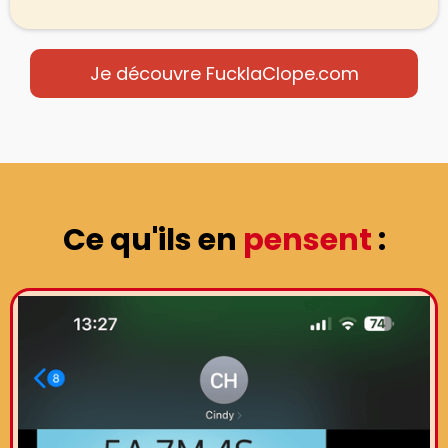
Je découvre FucklaClope.com
Ce qu'ils en
pensent
: