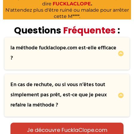
dire
FUCKLACLOPE
.
N'attendez plus d'être ruiné ou malade pour arrêter
cette M****.
Questions
Fréquentes
:
la méthode fucklaclope.com est-elle efficace
?
Oui à 70 %, les gens font la méthode une fois
et arrête de fumer
En cas de rechute, ou si vous n’êtes tout
simplement pas prêt, est-ce que je peux
refaire la méthode ?
Bien sûr, vous aurez un accès pendant six
mois à la méthode. Si vous rechuter au
Je découvre FucklaClope.com
cinquième mois, vous pouvez tout à fait